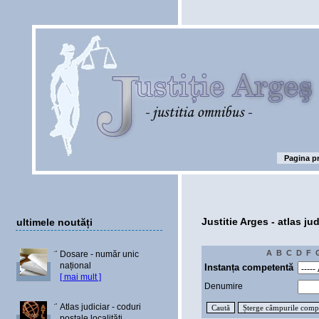
Pagina pr
Justitie Arges - atlas jud
ultimele noutăți
A
B
C
D
F
Dosare - număr unic
național
Instanța competentă
[ mai mult ]
Denumire
Atlas judiciar - coduri
poștale localități