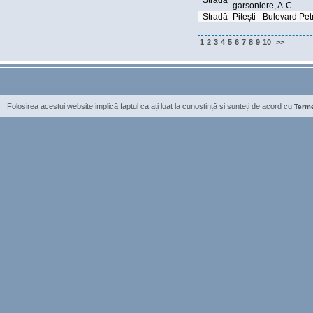
Stradă
garsoniere, A-C
Stradă
Piteşti - Bulevard Pet
1
2
3
4
5
6
7
8
9
10
>>
Folosirea acestui website implică faptul ca ați luat la cunoștință și sunteți de acord cu
Termen