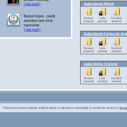
Judecătoria Pitești
[ mai mult ]
Baroul Argeș - caută
Dosare
Liste
Condică
avocatul care să te
instanță
ședință
ședință
reprezinte
[ mai mult ]
Judecătoria Curtea de Arg
Dosare
Liste
Condică
instantă
sedință
sedință
Judecătoria Costești
Dosare
Liste
Condică
instanță
sedință
sedință
Folosirea acestui website implică faptul ca ați luat la cunoștință și sunteți de acord cu
Termen