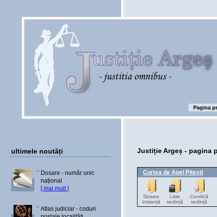
Pagina pr
Justiție Argeș - pagina 
ultimele noutăți
Curtea de Apel Pitești
Dosare - număr unic
național
[ mai mult ]
Dosare
Liste
Condică
instanță
sedință
sedință
Atlas judiciar - coduri
poștale localități