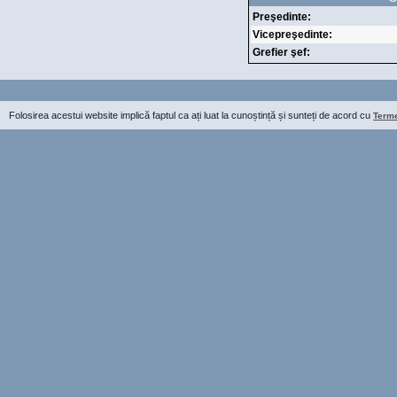
Preşedinte:
Vicepreşedinte:
Grefier şef:
Folosirea acestui website implică faptul ca ați luat la cunoștință și sunteți de acord cu
Termen