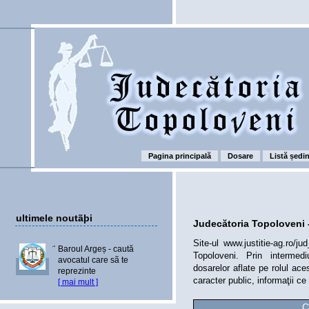
Pagina principală
Dosare
Listă ședi
ultimele noutãþi
Judecătoria Topoloveni -
Site-ul www.justitie-ag.ro/ju
Baroul Argeș - caută
Topoloveni. Prin intermediu
avocatul care sã te
dosarelor aflate pe rolul ace
reprezinte
caracter public, informaţii ce
[ mai mult ]
C